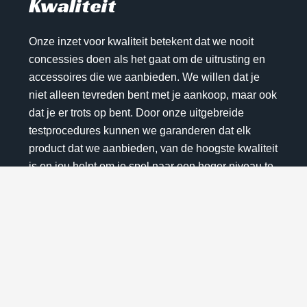
Kwaliteit
Onze inzet voor kwaliteit betekent dat we nooit
concessies doen als het gaat om de uitrusting en
accessoires die we aanbieden. We willen dat je
niet alleen tevreden bent met je aankoop, maar ook
dat je er trots op bent. Door onze uitgebreide
testprocedures kunnen we garanderen dat elk
product dat we aanbieden, van de hoogste kwaliteit
is en jou helpt om je spel naar een hoger niveau te
tillen.
Investeer in een uitrusting die zorgvuldig is getest
en ontworpen om je te ondersteunen op het veld.