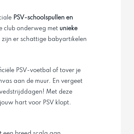
ciale
PSV-schoolspullen en
de club onderweg met
unieke
s zijn er schattige babyartikelen
iciële PSV-voetbal of tover je
nvas aan de muur. En vergeet
 wedstrijddagen! Met deze
t jouw hart voor PSV klopt.
t een breed scala aan