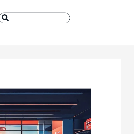
Search
...