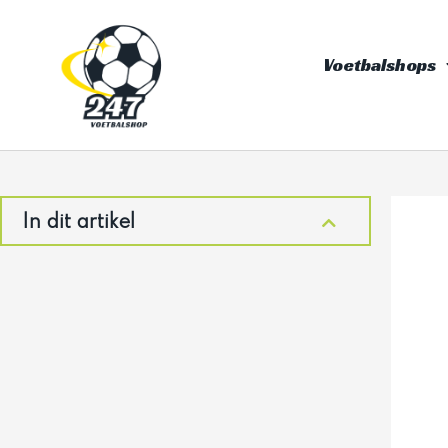
Ga
naar
Voetbalshops
de
inhoud
In dit artikel