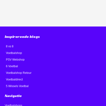
Inspirerende blogs
8 vs 8
Voetbalshop
PSV Webshop
6 Voetbal
Voetbalshop Retour
Voetbaldirect
5 Wissels Voetbal
Navigatie
Voetbalshops