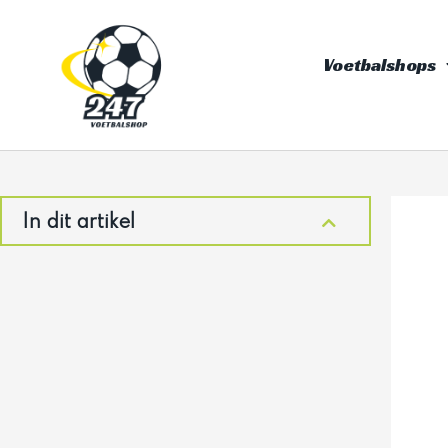
Ga
naar
Voetbalshops
de
inhoud
In dit artikel