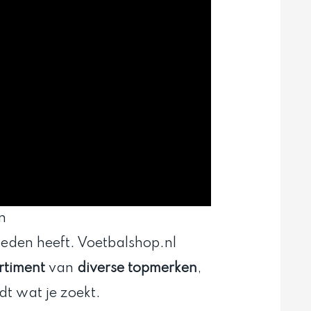
n
ieden heeft. Voetbalshop.nl
rtiment
van
diverse topmerken
,
dt wat je zoekt.