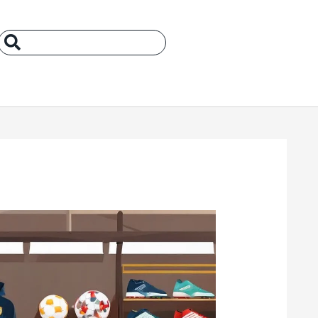
Search
...