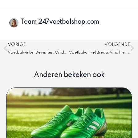
Team 247voetbalshop.com
Vorige
V
VORIGE
VOLGENDE
Voetbalwinkel Deventer: Ontdek de ideale voetbalwinkel
Voetbalwinkel Breda: Vind hier alle voetbalbenodigdheden
Anderen bekeken ook