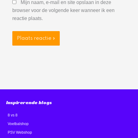
Mijn naam, e-mail en site opslaan in deze
browser voor de volgende keer wanneer ik een
reactie plaats.
Inspirerende blogs
8 vs 8
Voetbalshop
PSV Webshop