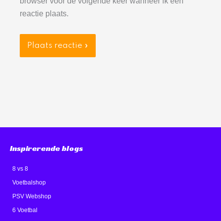
browser voor de volgende keer wanneer ik een
reactie plaats.
Inspirerende blogs
8 vs 8
Voetbalshop
PSV Webshop
6 Voetbal