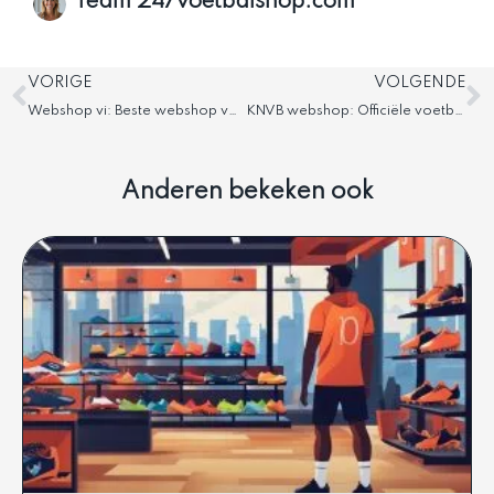
Team 247voetbalshop.com
Vorige
V
VORIGE
VOLGENDE
Webshop vi: Beste webshop voor VI merchandise
KNVB webshop: Officiële voetbalartikelen online
Anderen bekeken ook