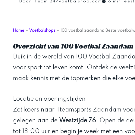
Door:
Team 247voetbalshop.com
6 min leest
Home
»
Voetbalshops
»
100 voetbal zaandam: Beste voetbal
Overzicht van 100 Voetbal Zaandam
Duik in de wereld van 100 Voetbal Zaanda
voor sport tot leven komt. Ontdek de veelz
maak kennis met de topmerken die elke vo
Locatie en openingstijden
Zet koers naar 11teamsports Zaandam voor
gelegen aan de
Westzijde 76
. Open de de
tot 18:00 uur en begin je week met een vo