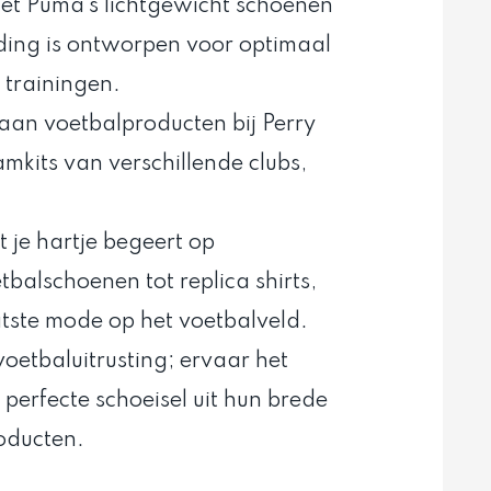
met Puma’s lichtgewicht schoenen
leding is ontworpen voor optimaal
 trainingen.
aan voetbalproducten bij Perry
mkits van verschillende clubs,
at je hartje begeert op
balschoenen tot replica shirts,
atste mode op het voetbalveld.
oetbaluitrusting; ervaar het
 perfecte schoeisel uit hun brede
oducten.