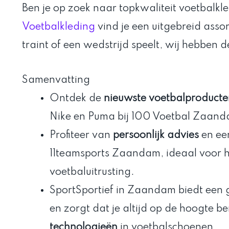
Ben je op zoek naar topkwaliteit voetbalkl
Voetbalkleding
vind je een uitgebreid asso
traint of een wedstrijd speelt, wij hebben de
Samenvatting
Ontdek de
nieuwste voetbalproducte
Nike en Puma bij 100 Voetbal Zaan
Profiteer van
persoonlijk advies
en e
11teamsports Zaandam, ideaal voor h
voetbaluitrusting.
SportSportief in Zaandam biedt een
en zorgt dat je altijd op de hoogte b
technologieën
in voetbalschoenen.