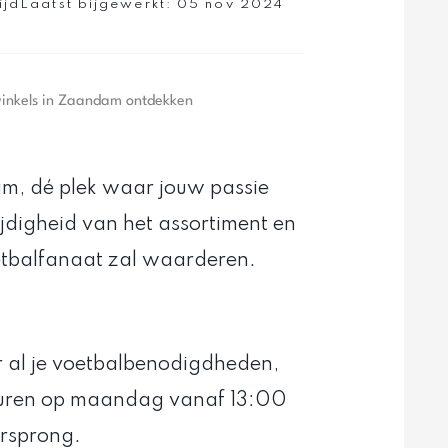
ijd
Laatst bijgewerkt:
05 nov 2024
winkels in Zaandam ontdekken
m, dé plek waar jouw passie
ijdigheid van het assortiment en
etbalfanaat zal waarderen.
 al je voetbalbenodigdheden,
uren op maandag vanaf 13:00
orsprong.