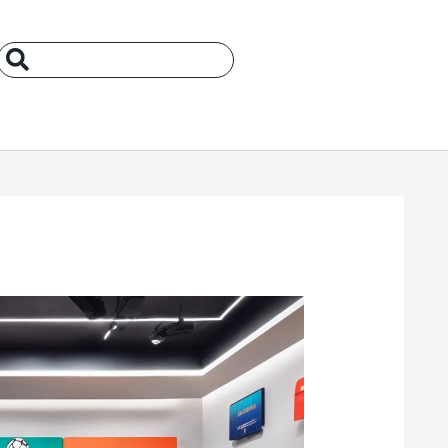
Search
...