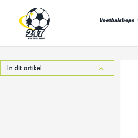
Ga
naar
Voetbalshops
de
inhoud
In dit artikel