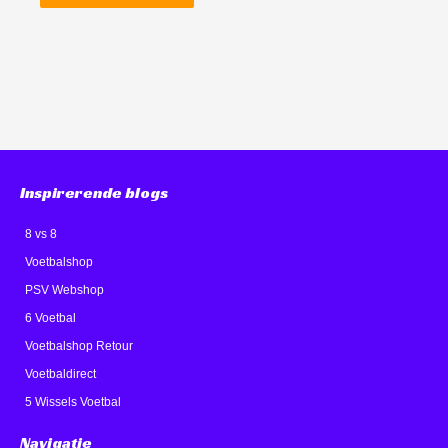
Inspirerende blogs
8 vs 8
Voetbalshop
PSV Webshop
6 Voetbal
Voetbalshop Retour
Voetbaldirect
5 Wissels Voetbal
Navigatie