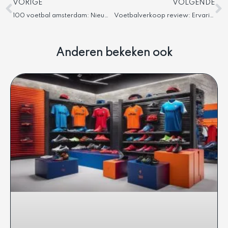
Vorige
V
VORIGE
VOLGENDE
100 voetbal amsterdam: Nieuwe locatie en alles wat je moet weten
Voetbalverkoop review: Ervaringen en betrouwbaarheid
Anderen bekeken ook