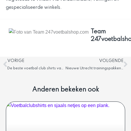
gespecialiseerde winkels.
Team
247voetbalsh
Vorige
V
VORIGE
VOLGENDE
De beste voetbal club shirts van 2022-2023
Nieuwe Utrecht trainingspakken voor seizoen 23-24
Anderen bekeken ook