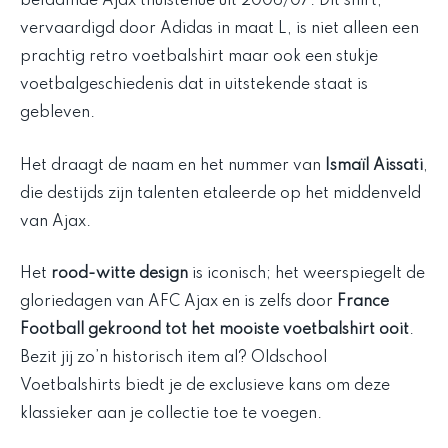
befaamde Ajax thuistenue uit 2006/07. Dit shirt,
vervaardigd door Adidas in maat L, is niet alleen een
prachtig retro voetbalshirt maar ook een stukje
voetbalgeschiedenis dat in uitstekende staat is
gebleven.
Het draagt de naam en het nummer van
Ismaïl Aissati
,
die destijds zijn talenten etaleerde op het middenveld
van Ajax.
Het
rood-witte design
is iconisch; het weerspiegelt de
gloriedagen van AFC Ajax en is zelfs door
France
Football gekroond tot het mooiste voetbalshirt ooit
.
Bezit jij zo’n historisch item al? Oldschool
Voetbalshirts biedt je de exclusieve kans om deze
klassieker aan je collectie toe te voegen.