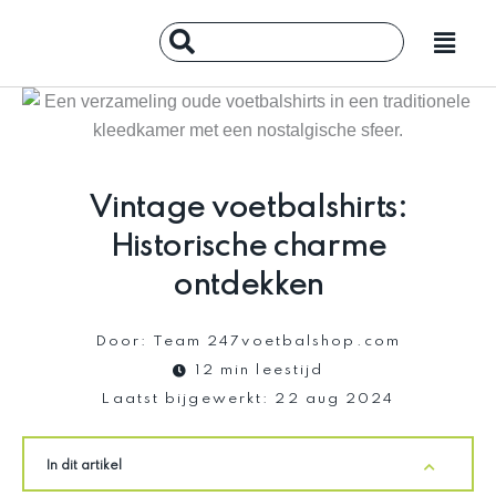
Ga
Main
Search
naar
Menu
...
de
inhoud
Vintage voetbalshirts:
Historische charme
ontdekken
Door:
Team 247voetbalshop.com
12 min leestijd
Laatst bijgewerkt:
22 aug 2024
In dit artikel