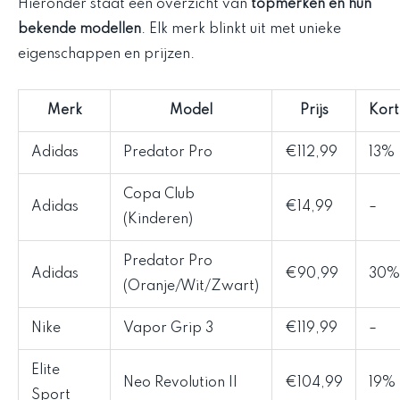
Hieronder staat een overzicht van
topmerken en hun
bekende modellen
. Elk merk blinkt uit met unieke
eigenschappen en prijzen.
Merk
Model
Prijs
Kort
Adidas
Predator Pro
€112,99
13%
Copa Club
Adidas
€14,99
–
(Kinderen)
Predator Pro
Adidas
€90,99
30%
(Oranje/Wit/Zwart)
Nike
Vapor Grip 3
€119,99
–
Elite
Neo Revolution II
€104,99
19%
Sport