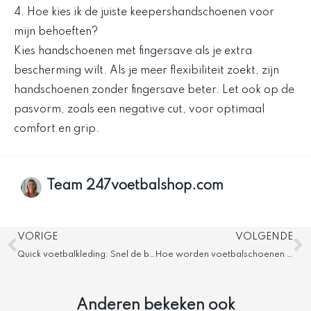
4. Hoe kies ik de juiste keepershandschoenen voor
mijn behoeften?
Kies handschoenen met fingersave als je extra
bescherming wilt. Als je meer flexibiliteit zoekt, zijn
handschoenen zonder fingersave beter. Let ook op de
pasvorm, zoals een negative cut, voor optimaal
comfort en grip.
Team 247voetbalshop.com
Vorige
V
VORIGE
VOLGENDE
Quick voetbalkleding: Snel de beste kleding van hoge kwaliteit
Hoe worden voetbalschoenen gemaakt? Ontdek alles
Anderen bekeken ook