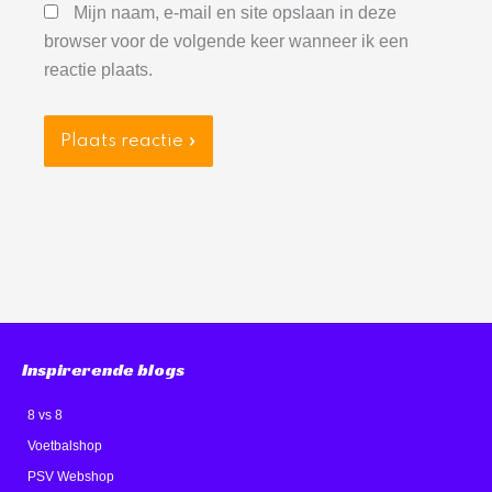
Mijn naam, e-mail en site opslaan in deze
browser voor de volgende keer wanneer ik een
reactie plaats.
Inspirerende blogs
8 vs 8
Voetbalshop
PSV Webshop