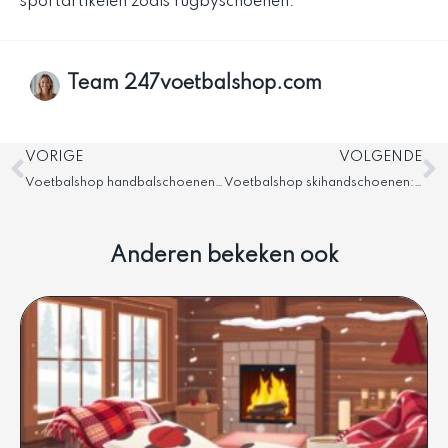
sportartikelen zoals rugbyschoenen.
Team 247voetbalshop.com
Vorige
V
VORIGE
VOLGENDE
Voetbalshop handbalschoenen: Voor dames, heren en kids
Voetbalshop skihandschoenen: Beste opties ontdekken
Anderen bekeken ook