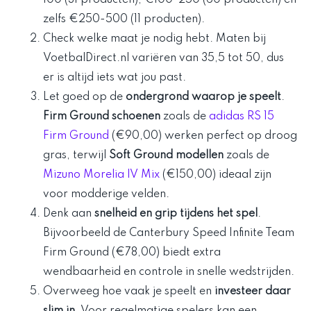
zelfs €250-500 (11 producten).
Check welke maat je nodig hebt. Maten bij
VoetbalDirect.nl variëren van 35,5 tot 50, dus
er is altijd iets wat jou past.
Let goed op de
ondergrond waarop je speelt
.
Firm Ground schoenen
zoals de
adidas RS 15
Firm Ground
(€90,00) werken perfect op droog
gras, terwijl
Soft Ground modellen
zoals de
Mizuno Morelia IV Mix
(€150,00) ideaal zijn
voor modderige velden.
Denk aan
snelheid en grip tijdens het spel
.
Bijvoorbeeld de Canterbury Speed Infinite Team
Firm Ground (€78,00) biedt extra
wendbaarheid en controle in snelle wedstrijden.
Overweeg hoe vaak je speelt en
investeer daar
slim in
. Voor regelmatige spelers kan een