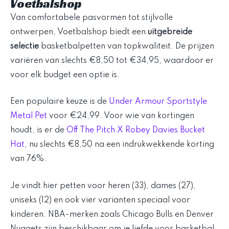
Voetbalshop
Van comfortabele pasvormen tot stijlvolle
ontwerpen, Voetbalshop biedt een
uitgebreide
selectie
basketbalpetten van topkwaliteit. De prijzen
variëren van slechts €8,50 tot €34,95, waardoor er
voor elk budget een optie is.
Een populaire keuze is de
Under Armour Sportstyle
Metal Pet
voor €24,99. Voor wie van kortingen
houdt, is er de
Off The Pitch X Robey Davies Bucket
Hat
, nu slechts €8,50 na een indrukwekkende korting
van 76%.
Je vindt hier petten voor heren (33), dames (27),
uniseks (12) en ook vier varianten speciaal voor
kinderen. NBA-merken zoals Chicago Bulls en Denver
Nuggets zijn beschikbaar om je liefde voor basketbal