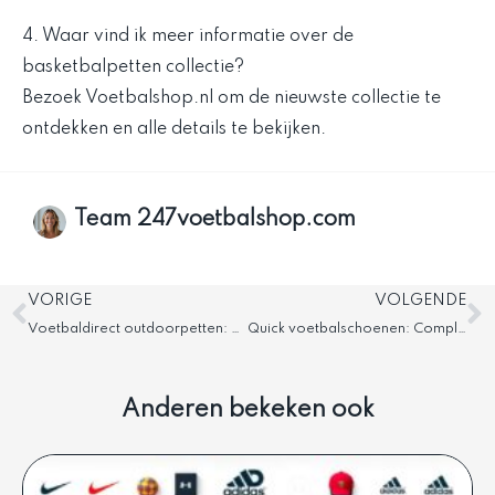
4. Waar vind ik meer informatie over de
basketbalpetten collectie?
Bezoek Voetbalshop.nl om de nieuwste collectie te
ontdekken en alle details te bekijken.
Team 247voetbalshop.com
Vorige
V
VORIGE
VOLGENDE
Voetbaldirect outdoorpetten: Nieuwste collectie ontdekken
Quick voetbalschoenen: Complete aankoopgids
Anderen bekeken ook