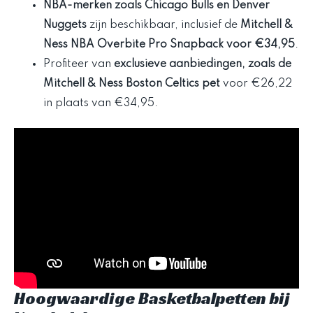
NBA-merken zoals Chicago Bulls en Denver
Nuggets
zijn beschikbaar, inclusief de
Mitchell &
Ness NBA Overbite Pro Snapback voor €34,95
.
Profiteer van
exclusieve aanbiedingen, zoals de
Mitchell & Ness Boston Celtics pet
voor €26,22
in plaats van €34,95.
Hoogwaardige Basketbalpetten bij