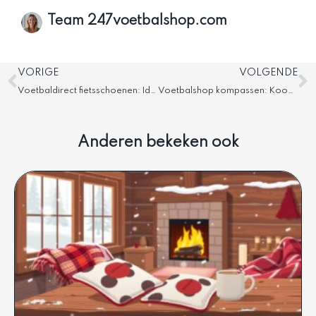
Team 247voetbalshop.com
Vorige
V
VORIGE
VOLGENDE
Voetbaldirect fietsschoenen: Ideale keuze voor spelers
Voetbalshop kompassen: Koop een kompas eenvoudig
Anderen bekeken ook