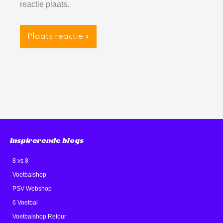
reactie plaats.
Inspirerende blogs
8 vs 8
Voetbalshop
PSV Webshop
6 Voetbal
Voetbalshop Retour