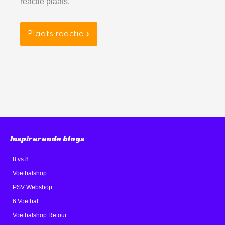
reactie plaats.
Inspirerende blogs
8 vs 8
Voetbalshop
PSV Webshop
6 Voetbal
Voetbalshop Retour