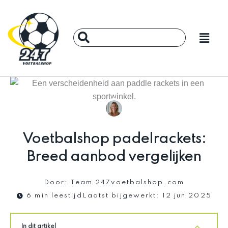
Ga
naar
Main
de
Search
Menu
inhoud
...
Voetbalshop padelrackets:
Breed aanbod vergelijken
Door:
Team 247voetbalshop.com
6 min leestijd
Laatst bijgewerkt:
12 jun 2025
In dit artikel