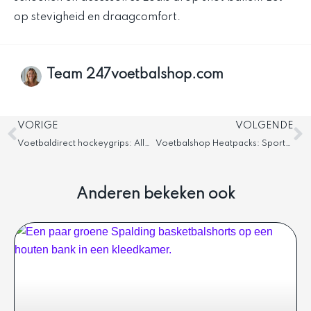
op stevigheid en draagcomfort.
Team 247voetbalshop.com
Vorige
V
VORIGE
VOLGENDE
Voetbaldirect hockeygrips: Alles wat je moet weten
Voetbalshop Heatpacks: Sportblessures direct verlichten
Anderen bekeken ook