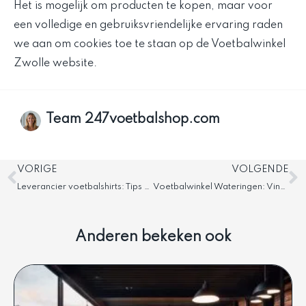
Het is mogelijk om producten te kopen, maar voor
een volledige en gebruiksvriendelijke ervaring raden
we aan om cookies toe te staan op de Voetbalwinkel
Zwolle website.
Team 247voetbalshop.com
Vorige
V
VORIGE
VOLGENDE
Leverancier voetbalshirts: Tips voor betrouwbare leveranciers
Voetbalwinkel Wateringen: Vind alle benodigde artikelen
Anderen bekeken ook