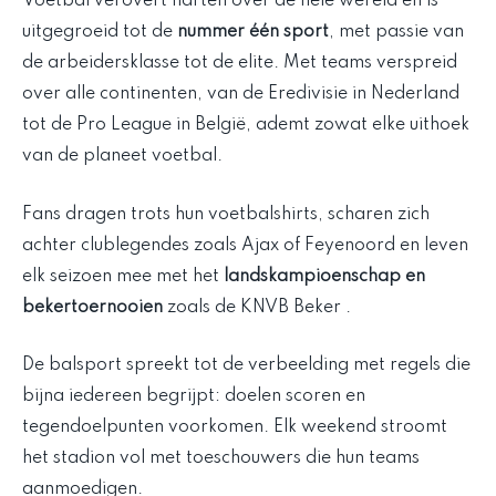
Voetbal verovert harten over de hele wereld en is
uitgegroeid tot de
nummer één sport
, met passie van
de arbeidersklasse tot de elite. Met teams verspreid
over alle continenten, van de Eredivisie in Nederland
tot de Pro League in België, ademt zowat elke uithoek
van de planeet voetbal.
Fans dragen trots hun voetbalshirts, scharen zich
achter clublegendes zoals Ajax of Feyenoord en leven
elk seizoen mee met het
landskampioenschap en
bekertoernooien
zoals de KNVB Beker .
De balsport spreekt tot de verbeelding met regels die
bijna iedereen begrijpt: doelen scoren en
tegendoelpunten voorkomen. Elk weekend stroomt
het stadion vol met toeschouwers die hun teams
aanmoedigen.