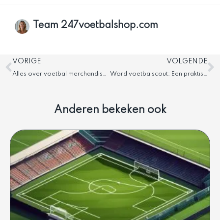
Team 247voetbalshop.com
Vorige
V
VORIGE
VOLGENDE
Alles over voetbal merchandise en fanspullen
Word voetbalscout: Een praktische gids voor beginners
Anderen bekeken ook