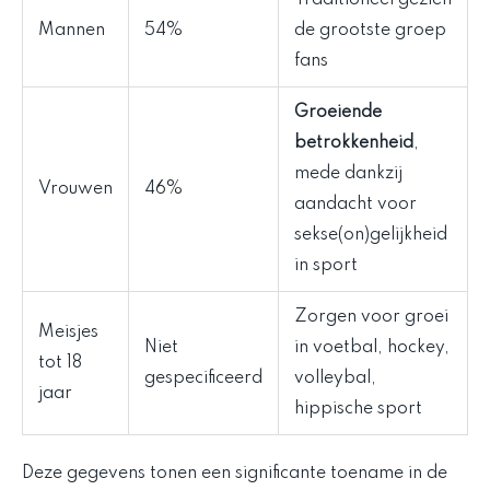
Traditioneel gezien
Mannen
54%
de grootste groep
fans
Groeiende
betrokkenheid
,
mede dankzij
Vrouwen
46%
aandacht voor
sekse(on)gelijkheid
in sport
Zorgen voor groei
Meisjes
Niet
in voetbal, hockey,
tot 18
gespecificeerd
volleybal,
jaar
hippische sport
Deze gegevens tonen een significante toename in de