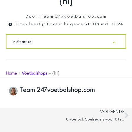
{h1}
Door:
Team 247voetbalshop.com
0 min leestijd
Laatst bijgewerkt:
08 mrt 2024
In dit artikel
Home
»
Voetbalshops
»
{h1}
Team 247voetbalshop.com
V
VOLGENDE
8 voetbal: Spelregels voor 8 tegen 8 pupillenvoetbal