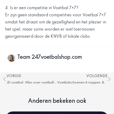
4. Is er een competitie in Voetbal 7×7?
Er zijn geen standaard competities voor Voetbal 7×7
omdat het draait om de gezelligheid en het plezier in
het spel, maar soms worden er wel toernooien
georganiseerd door de KNVB of lokale clubs.
Team 247voetbalshop.com
Vorige
V
VORIGE
VOLGENDE
JD voetbal: Alles over voetballen bij JD Sports
Voetbalschoenen 6 noppen: Beste keuzes
Anderen bekeken ook