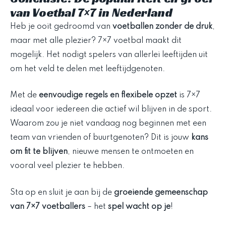
van Voetbal 7×7 in Nederland
Heb je ooit gedroomd van
voetballen zonder de druk
,
maar met alle plezier? 7×7 voetbal maakt dit
mogelijk. Het nodigt spelers van allerlei leeftijden uit
om het veld te delen met leeftijdgenoten.
Met de
eenvoudige regels en flexibele opzet
is 7×7
ideaal voor iedereen die actief wil blijven in de sport.
Waarom zou je niet vandaag nog beginnen met een
team van vrienden of buurtgenoten? Dit is jouw
kans
om fit te blijven
, nieuwe mensen te ontmoeten en
vooral veel plezier te hebben.
Sta op en sluit je aan bij de
groeiende gemeenschap
van 7×7 voetballers
– het
spel wacht op je
!