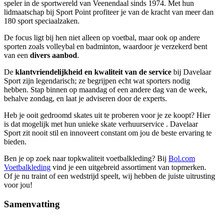
speler in de sportwereld van Veenendaal sinds 1974. Met hun
lidmaatschap bij Sport Point profiteer je van de kracht van meer dan
180 sport speciaalzaken.
De focus ligt bij hen niet alleen op voetbal, maar ook op andere
sporten zoals volleybal en badminton, waardoor je verzekerd bent
van een
divers aanbod
.
De
klantvriendelijkheid en kwaliteit van de service
bij Davelaar
Sport zijn legendarisch; ze begrijpen echt wat sporters nodig
hebben. Stap binnen op maandag of een andere dag van de week,
behalve zondag, en laat je adviseren door de experts.
Heb je ooit gedroomd skates uit te proberen voor je ze koopt? Hier
is dat mogelijk met hun unieke skate verhuurservice . Davelaar
Sport zit nooit stil en innoveert constant om jou de beste ervaring te
bieden.
Ben je op zoek naar topkwaliteit voetbalkleding? Bij
Bol.com
Voetbalkleding
vind je een uitgebreid assortiment van topmerken.
Of je nu traint of een wedstrijd speelt, wij hebben de juiste uitrusting
voor jou!
Samenvatting