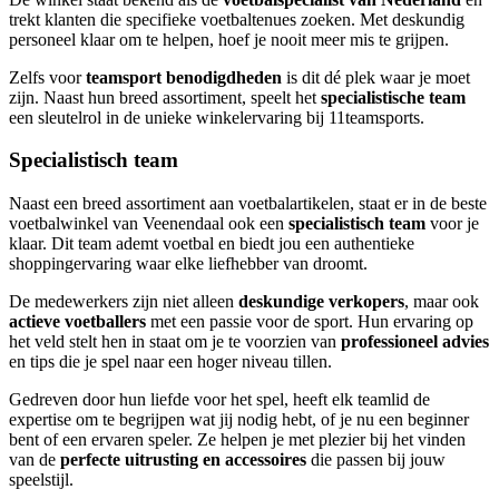
trekt klanten die specifieke voetbaltenues zoeken. Met deskundig
personeel klaar om te helpen, hoef je nooit meer mis te grijpen.
Zelfs voor
teamsport benodigdheden
is dit dé plek waar je moet
zijn. Naast hun breed assortiment, speelt het
specialistische team
een sleutelrol in de unieke winkelervaring bij 11teamsports.
Specialistisch team
Naast een breed assortiment aan voetbalartikelen, staat er in de beste
voetbalwinkel van Veenendaal ook een
specialistisch team
voor je
klaar. Dit team ademt voetbal en biedt jou een authentieke
shoppingervaring waar elke liefhebber van droomt.
De medewerkers zijn niet alleen
deskundige verkopers
, maar ook
actieve voetballers
met een passie voor de sport. Hun ervaring op
het veld stelt hen in staat om je te voorzien van
professioneel advies
en tips die je spel naar een hoger niveau tillen.
Gedreven door hun liefde voor het spel, heeft elk teamlid de
expertise om te begrijpen wat jij nodig hebt, of je nu een beginner
bent of een ervaren speler. Ze helpen je met plezier bij het vinden
van de
perfecte uitrusting en accessoires
die passen bij jouw
speelstijl.