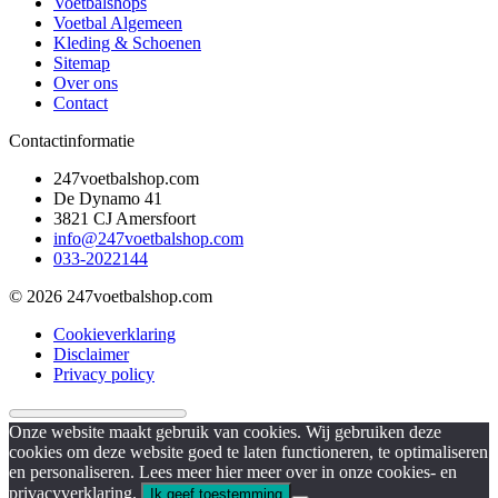
Voetbalshops
Voetbal Algemeen
Kleding & Schoenen
Sitemap
Over ons
Contact
Contactinformatie
247voetbalshop.com
De Dynamo 41
3821 CJ Amersfoort
info@247voetbalshop.com
033-2022144
© 2026 247voetbalshop.com
Cookieverklaring
Disclaimer
Privacy policy
Onze website maakt gebruik van cookies. Wij gebruiken deze
cookies om deze website goed te laten functioneren, te optimaliseren
en personaliseren. Lees meer hier meer over in onze cookies- en
privacyverklaring.
Ik geef toestemming