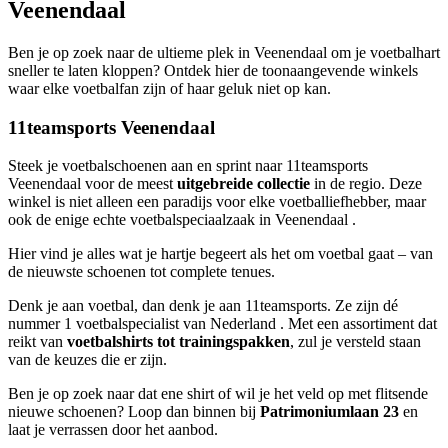
Veenendaal
Ben je op zoek naar de ultieme plek in Veenendaal om je voetbalhart
sneller te laten kloppen? Ontdek hier de toonaangevende winkels
waar elke voetbalfan zijn of haar geluk niet op kan.
11teamsports Veenendaal
Steek je voetbalschoenen aan en sprint naar 11teamsports
Veenendaal voor de meest
uitgebreide collectie
in de regio. Deze
winkel is niet alleen een paradijs voor elke voetballiefhebber, maar
ook de enige echte voetbalspeciaalzaak in Veenendaal .
Hier vind je alles wat je hartje begeert als het om voetbal gaat – van
de nieuwste schoenen tot complete tenues.
Denk je aan voetbal, dan denk je aan 11teamsports. Ze zijn dé
nummer 1 voetbalspecialist van Nederland . Met een assortiment dat
reikt van
voetbalshirts tot trainingspakken
, zul je versteld staan
van de keuzes die er zijn.
Ben je op zoek naar dat ene shirt of wil je het veld op met flitsende
nieuwe schoenen? Loop dan binnen bij
Patrimoniumlaan 23
en
laat je verrassen door het aanbod.