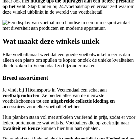
maar ook met
nuttige tips die bijdragen aan een betere prestatie
op het veld
. Stap binnen bij 247voetbalshop en ervaar zelf waarom
deze winkel uitblinkt in de wereld van voetbalretail.
Wat maakt deze winkels uniek
Elke voetbalfanaat weet dat een goede voetbalwinkel meer is dan
alleen een plaats om spullen te kopen; ontdek de unieke kwaliteiten
die de zaken in Veenendaal zo bijzonder maken.
Breed assortiment
Je vindt bij 11teamsports in Veenendaal een schat aan
voetbalproducten
. Ze bieden alles van de nieuwste
voetbalschoenen tot een
uitgebreide collectie kleding en
accessoires
voor elke voetballiefhebber.
Hun planken staan vol met artikelen variërend in prijs, zodat er voor
iedere portemonnee wat wils is. Voetballers die op zoek zijn naar
kwaliteit en keuze
kunnen hier hun hart ophalen.
De winkel staat bekend als dé
voetbalspecialist van Nederland
en