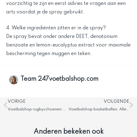
voorzichtig te zijn en eerst advies te vragen aan een
arts voordat je de spray gebruikt.
4. Welke ingrediënten zitten er in de spray?
De spray bevat onder andere DEET, denatonium
benzoate en lemon-eucalyptus extract voor maximale
bescherming tegen muggen en teken.
Team 247voetbalshop.com
Vorige
V
VORIGE
VOLGENDE
Voetbalshop rugbyschoenen: Vind de beste schoenen
Voetbalshop basketballen: Alles over benodigdheden
Anderen bekeken ook