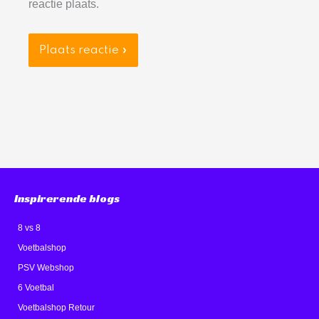
reactie plaats.
Inspirerende blogs
8 vs 8
Voetbalshop
PSV Webshop
6 Voetbal
Voetbalshop Retour