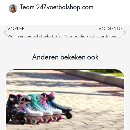
Team 247voetbalshop.com
Vorige
V
VORIGE
VOLGENDE
Wanneer voetbal afgelast: Afspraakregels amateurvoetbal
Voetbalshop rashguards: Beschermende sportkleding
Anderen bekeken ook