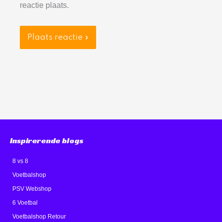
reactie plaats.
Inspirerende blogs
8 vs 8
Voetbalshop
PSV Webshop
6 Voetbal
Voetbalshop Retour