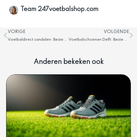
Team 247voetbalshop.com
Vorige
V
VORIGE
VOLGENDE
Voetbaldirect sandalen: Beste voetbalsandalen
Voetbalschoenen Delft: Beste winkels en aanbiedingen
Anderen bekeken ook