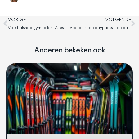
Vorige
V
VORIGE
VOLGENDE
Voetbalshop gymballen: Alles over gymballen
Voetbalshop daypacks: Top dagrugzakken voor voetballers
Anderen bekeken ook